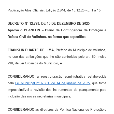
Arquivos para Download
Publicação Atos Oficiais: Edição 2.944, de 15.12.25 - p. 1 a 15
Carta de Serviços
Turismo
DECRETO N° 12.793, DE 15 DE DEZEMBRO DE 2025​
Aprova o PLANCON – Plano de Contingência de Proteção e
Obras
Defesa Civil de Valinhos
, na forma que especifica.
Galeria de Vídeos
FRANKLIN DUARTE DE LIMA
, Prefeito do Município de Valinhos,
Conselhos Municipais
no uso das atribuições que lhe são conferidas pelo art. 80, inciso
Projetos
VIII, da Lei Orgânica do Município, e
Contas Públicas
CONSIDERANDO
a reestruturação administrativa estabelecida
Editais
pela
Lei Municipal nº 6.691, de 14 de janeiro de 2025
, que torna
imprescindível a revisão dos instrumentos de planejamento para
Links
inclusão das novas secretarias municipais;
Serviços Online
CONSIDERANDO
as diretrizes da Política Nacional de Proteção e
Telefones Úteis