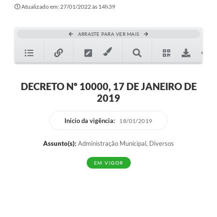
Secretarias
Atualizado em: 27/01/2022 às 14h39
Atos Oficiais
ARRASTE PARA VER MAIS
Legislação
Transparência
Programa Famílias Fortes
DECRETO Nº 10000, 17 DE JANEIRO DE
2019
Notícias
Contratação de estagiário - estudante de Direito -
Início da vigência:
18/01/2019
Procuradoria do Município de Valinhos
Assunto(s):
Administração Municipal, Diversos
Vagas de emprego no PAT Valinhos
EM VIGOR
Contratos
Galeria de Fotos
Audiências Públicas