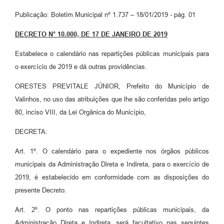
Arquivos para Download
Publicação: Boletim Municipal nº 1.737 – 18/01/2019 - pág. 01
Carta de Serviços
DECRETO N° 10.000, DE 17 DE JANEIRO DE 2019
Turismo
Estabelece o calendário nas repartições públicas municipais para
Obras
o exercício de 2019 e dá outras providências.
Galeria de Vídeos
ORESTES PREVITALE JÚNIOR, Prefeito do Município de
Valinhos, no uso das atribuições que lhe são conferidas pelo artigo
Conselhos Municipais
80, inciso VIII, da Lei Orgânica do Município,
Projetos
DECRETA:
Contas Públicas
Art. 1º. O calendário para o expediente nos órgãos públicos
Editais
municipais da Administração Direta e Indireta, para o exercício de
2019, é estabelecido em conformidade com as disposições do
Links
presente Decreto.
Serviços Online
Art. 2º. O ponto nas repartições públicas municipais, da
Telefones Úteis
Administração Direta e Indireta, será facultativo nas seguintes