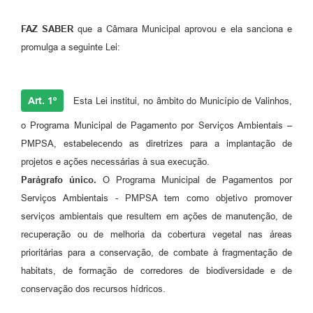
A Prefeitura
FAZ SABER
que a Câmara Municipal aprovou e ela sanciona e
promulga a seguinte Lei:
Enquete
Jornal
Art. 1º
Esta Lei institui, no âmbito do Município de Valinhos,
Agenda
o Programa Municipal de Pagamento por Serviços Ambientais –
SIC
PMPSA, estabelecendo as diretrizes para a implantação de
Contato
projetos e ações necessárias à sua execução.
Parágrafo único.
O Programa Municipal de Pagamentos por
Serviços Ambientais - PMPSA tem como objetivo promover
serviços ambientais que resultem em ações de manutenção, de
recuperação ou de melhoria da cobertura vegetal nas áreas
prioritárias para a conservação, de combate à fragmentação de
habitats, de formação de corredores de biodiversidade e de
conservação dos recursos hídricos.