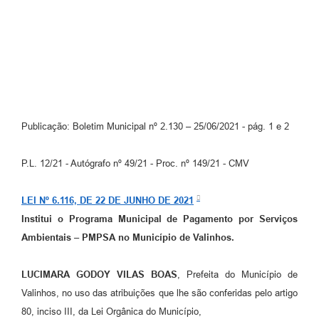
Arquivos para Download
Carta de Serviços
Turismo
Obras
Galeria de Vídeos
Publicação: Boletim Municipal nº 2.130 – 25/06/2021 - pág. 1 e 2
Conselhos Municipais
P.L. 12/21 - Autógrafo nº 49/21 - Proc. nº 149/21 - CMV
Projetos
Contas Públicas
LEI Nº 6.116, DE 22 DE JUNHO DE 2021
Institui o Programa Municipal de Pagamento por Serviços
Editais
Ambientais – PMPSA no Município de Valinhos.
Links
LUCIMARA GODOY VILAS BOAS
, Prefeita do Município de
Serviços Online
Valinhos, no uso das atribuições que lhe são conferidas pelo artigo
80, inciso III, da Lei Orgânica do Município,
Telefones Úteis