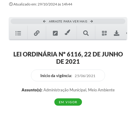
Secretarias
Atualizado em: 29/10/2024 às 14h44
Atos Oficiais
ARRASTE PARA VER MAIS
Legislação
Transparência
Programa Famílias Fortes
LEI ORDINÁRIA Nº 6116, 22 DE JUNHO
DE 2021
Notícias
Contratação de estagiário - estudante de Direito -
Início da vigência:
25/06/2021
Procuradoria do Município de Valinhos
Assunto(s):
Administração Municipal, Meio Ambiente
Vagas de emprego no PAT Valinhos
EM VIGOR
Contratos
Galeria de Fotos
Audiências Públicas