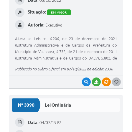
05/10/2022
I
Situação:
EM VIGOR
Autoria:
Executivo
Altera as Leis ns. 6.206, de 23 de dezembro de 2021
(Estrutura Administrativa e de Cargos da Prefeitura do
Município de Valinhos), 4.732, de 21 de dezembro de 2011
(Estrutura Administrativa e de Cargos do DAEV), 5.802, de
14 de março de 2019 (Estrutura Administrativa e de Cargos
Publicado no Diário Oficial em 07/10/2022 na edição: 2336
do VALIPREV), e dá outras providências.
VISUALIZAR
BAIXAR
VÍNCULOS
G
O
S
Nº 3090
Lei Ordinária
T
E
Data:
04/07/1997
I