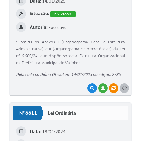
Data:
14/01/2025
I
A Prefeitura
Situação:
EM VIGOR
Enquete
Autoria:
Executivo
Jornal
Substitui os Anexos I (Organograma Geral e Estrutura
Agenda
Administrativa) e II (Organograma e Competências) da Lei
nº 6.600/24, que dispõe sobre a Estrutura Organizacional
SIC
da Prefeitura Municipal de Valinhos.
Contato
Publicado no Diário Oficial em 14/01/2025 na edição: 2785
VISUALIZAR
BAIXAR
VÍNCULOS
G
O
S
Nº 6611
Lei Ordinária
T
E
Data:
18/04/2024
I