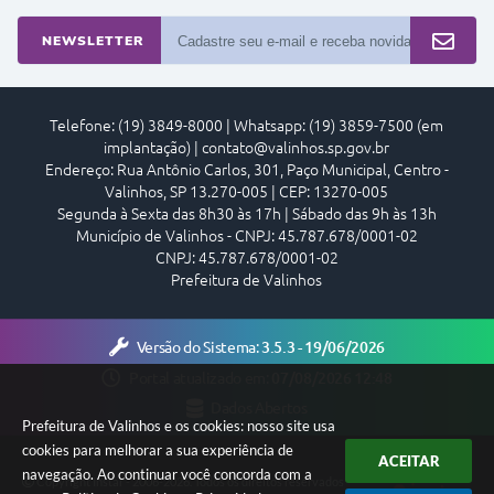
T
NEWSLETTER
E
I
Telefone: (19) 3849-8000 | Whatsapp: (19) 3859-7500 (em
implantação) | contato@valinhos.sp.gov.br
Endereço: Rua Antônio Carlos, 301, Paço Municipal, Centro -
Valinhos, SP 13.270-005 | CEP: 13270-005
Segunda à Sexta das 8h30 às 17h | Sábado das 9h às 13h
Município de Valinhos - CNPJ: 45.787.678/0001-02
CNPJ: 45.787.678/0001-02
Prefeitura de Valinhos
Versão do Sistema:
3.5.3 - 19/06/2026
Portal atualizado em:
07/08/2026 12:48
Dados Abertos
Prefeitura de Valinhos e os cookies: nosso site usa
cookies para melhorar a sua experiência de
ACEITAR
navegação. Ao continuar você concorda com a
Copyright Instar - 2006-2026. Todos os direitos reservados -