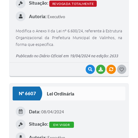
Situação:
REVOGADA TOTALMENTE
Autoria:
Executivo
Modifica o Anexo II da Lei nº 6.600/24, referente à Estrutura
Organizacional da Prefeitura Municipal de Valinhos, na
forma que especifica.
Publicado no Diário Oficial em 19/04/2024 na edição: 2633
VISUALIZAR
BAIXAR
VÍNCULOS
G
O
S
Nº 6607
Lei Ordinária
T
E
Data:
08/04/2024
I
Situação:
EM VIGOR
Autoria:
Executivo