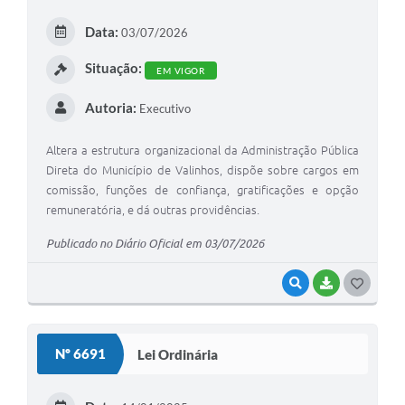
Arquivos para Download
Data:
03/07/2026
Carta de Serviços
Situação:
EM VIGOR
Turismo
Autoria:
Executivo
Obras
Galeria de Vídeos
Altera a estrutura organizacional da Administração Pública
Direta do Município de Valinhos, dispõe sobre cargos em
Conselhos Municipais
comissão, funções de confiança, gratificações e opção
remuneratória, e dá outras providências.
Projetos
Publicado no Diário Oficial em 03/07/2026
Contas Públicas
VISUALIZAR
BAIXAR
G
Editais
O
Links
S
Nº 6691
Lei Ordinária
Serviços Online
T
Telefones Úteis
E