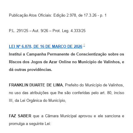
Arquivos para Download
Carta de Serviços
Publicação Atos Oficiais: Edição 2.978, de 17.3.26 - p. 1
Turismo
P.L. 291/25 – Aut. 9/26 – Prot. Leg. 4.333/25
Obras
LEI Nº 6.878, DE 16 DE MARÇO DE 2026
Galeria de Vídeos
Institui a Campanha Permanente de Conscientização sobre os
Conselhos Municipais
Riscos dos Jogos de Azar Online no Município de Valinhos, e
dá outras providências.
Projetos
Contas Públicas
FRANKLIN DUARTE DE LIMA
, Prefeito do Município de Valinhos,
no uso das atribuições que lhe são conferidas pelo art. 80, inciso
Editais
III, da Lei Orgânica do Município,
Links
FAZ SABER
que a Câmara Municipal aprovou e ele sanciona e
Serviços Online
promulga a seguinte Lei:
Telefones Úteis