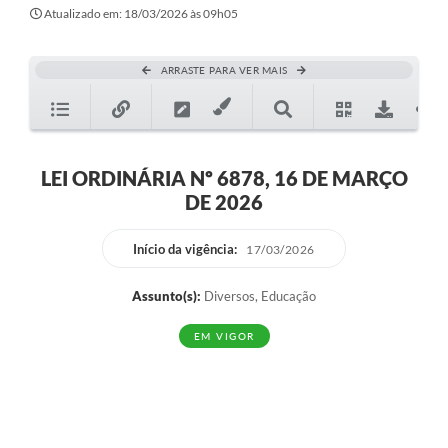
Secretarias
Atualizado em: 18/03/2026 às 09h05
Atos Oficiais
ARRASTE PARA VER MAIS
Legislação
Transparência
Programa Famílias Fortes
LEI ORDINÁRIA Nº 6878, 16 DE MARÇO
DE 2026
Notícias
Contratação de estagiário - estudante de Direito -
Início da vigência:
17/03/2026
Procuradoria do Município de Valinhos
Assunto(s):
Diversos, Educação
Vagas de emprego no PAT Valinhos
EM VIGOR
Contratos
Galeria de Fotos
Audiências Públicas