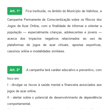
A Prefeitura
Art. 1º
Fica instituída, no âmbito do Município de Valinhos, a
Enquete
Campanha Permanente de Conscientização sobre os Riscos dos
Jogos de Azar Online, com a finalidade de informar e orientar a
Jornal
população — especialmente crianças, adolescentes e jovens —
Agenda
acerca dos impactos negativos relacionados ao uso de
plataformas de jogos de azar virtuais, apostas esportivas,
SIC
cassinos online e modalidades similares.
Contato
Art. 2º
A campanha terá caráter educativo e preventivo, com
foco em:
I - divulgar os riscos à saúde mental e financeira associados aos
jogos de azar online;
II - alertar sobre o potencial de desenvolvimento de dependência
comportamental;