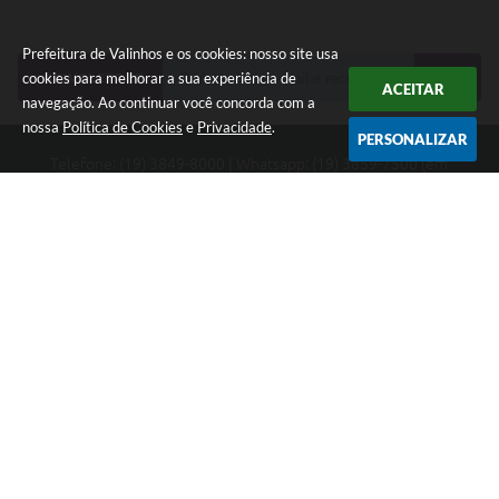
Prefeitura de Valinhos e os cookies: nosso site usa
cookies para melhorar a sua experiência de
NEWSLETTER
ACEITAR
navegação. Ao continuar você concorda com a
nossa
Política de Cookies
e
Privacidade
.
PERSONALIZAR
Telefone: (19) 3849-8000 | Whatsapp: (19) 3859-7500 (em
implantação) | contato@valinhos.sp.gov.br
Endereço: Rua Antônio Carlos, 301, Paço Municipal, Centro -
Valinhos, SP 13.270-005 | CEP: 13270-005
Segunda à Sexta das 8h30 às 17h | Sábado das 9h às 13h
Município de Valinhos - CNPJ: 45.787.678/0001-02
CNPJ: 45.787.678/0001-02
Prefeitura de Valinhos
Versão do Sistema:
3.5.3 - 19/06/2026
Portal atualizado em:
06/08/2026 18:29
Dados Abertos