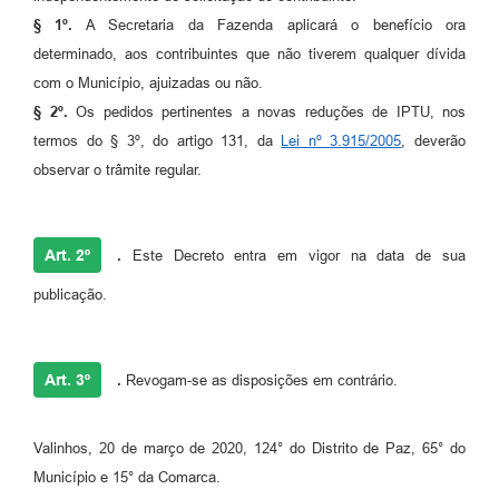
§ 1º.
A Secretaria da Fazenda aplicará o benefício ora
determinado, aos contribuintes que não tiverem qualquer dívida
com o Município, ajuizadas ou não.
§ 2º.
Os pedidos pertinentes a novas reduções de IPTU, nos
termos do § 3º, do artigo 131, da
Lei nº 3.915/2005
, deverão
observar o trâmite regular.
Art. 2º
.
Este Decreto entra em vigor na data de sua
publicação.
Art. 3º
.
Revogam-se as disposições em contrário.
Valinhos, 20 de março de 2020, 124° do Distrito de Paz, 65° do
Município e 15° da Comarca.