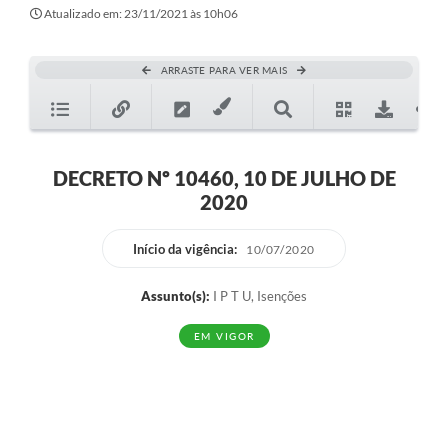
Secretarias
Atualizado em: 23/11/2021 às 10h06
Atos Oficiais
ARRASTE PARA VER MAIS
Legislação
Transparência
Programa Famílias Fortes
DECRETO Nº 10460, 10 DE JULHO DE
2020
Notícias
Contratação de estagiário - estudante de Direito -
Início da vigência:
10/07/2020
Procuradoria do Município de Valinhos
Assunto(s):
I P T U, Isenções
Vagas de emprego no PAT Valinhos
EM VIGOR
Contratos
Galeria de Fotos
Audiências Públicas