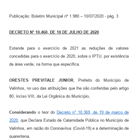
Arquivos para Download
Carta de Serviços
Publicação: Boletim Municipal nº 1.980 – 10/07/2020 - pág. 3
Turismo
DECRETO N° 10.460, DE 10 DE JULHO DE 2020
Obras
Estende para o exercício de 2021 as reduções de valores
Galeria de Vídeos
concedidas para o exercício de 2020, sobre o IPTU, por existência
Conselhos Municipais
de área verde, na forma que especifica.
Projetos
ORESTES PREVITALE JUNIOR
, Prefeito do Município de
Contas Públicas
Valinhos, no uso das atribuições que lhe são conferidas pelo artigo
80, inciso VIII, da Lei Orgânica do Município,
Editais
Links
Considerando
o teor do
Decreto n° 10.369, de 19 de março de
2020
, que Declara Estado de Calamidade Pública no Município de
Serviços Online
Valinhos, em razão do Coronavirus (Covid-19) e a determinação de
Telefones Úteis
quarentena,