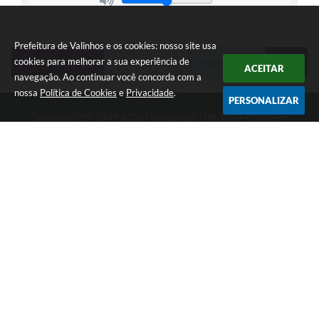
Prefeitura de Valinhos e os cookies: nosso site usa
cookies para melhorar a sua experiência de
NEWSLETTER
ACEITAR
navegação. Ao continuar você concorda com a
nossa
Política de Cookies
e
Privacidade
.
PERSONALIZAR
Telefone: (19) 3849-8000 | Whatsapp: (19) 3859-7500 (em
implantação) | contato@valinhos.sp.gov.br
Endereço: Rua Antônio Carlos, 301, Paço Municipal, Centro -
Valinhos, SP 13.270-005 | CEP: 13270-005
Segunda à Sexta das 8h30 às 17h | Sábado das 9h às 13h
Município de Valinhos - CNPJ: 45.787.678/0001-02
CNPJ: 45.787.678/0001-02
Prefeitura de Valinhos
Versão do Sistema:
3.5.3 - 19/06/2026
Portal atualizado em:
06/08/2026 11:16
Dados Abertos