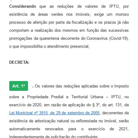
Considerando
que as reduções de valores de IPTU, por
A Prefeitura
existência de áreas verdes nos imóveis, exige um moroso
Enquete
processo de aferição por parte da fiscalização e os prazos já não
comportam a realização dos mesmos em função das sucessivas
Jornal
prorrogações da quarentena decorrente do Coronavirus (Covid-19),
Agenda
o que impossibilita o atendimento presencial,
SIC
DECRETA:
Contato
Art. 1º
.
Os valores das reduções aplicadas sobre o Imposto
sobre a Propriedade Predial e Territorial Urbana – IPTU, no
exercício de 2020, em razão da aplicação do § 3º, do art. 131, da
Lei Municipal nº 3915, de 29 de setembro de 2005
, decorrentes da
existência de arborização natural ou reflorestada no imóvel, serão
automaticamente renovados para o exercício de 2021,
independentemente de solicitação do contribuinte.