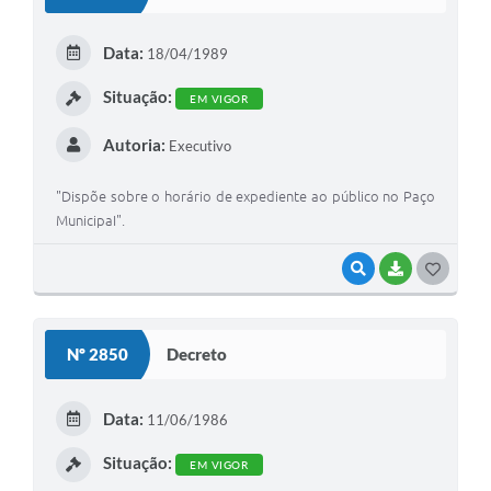
T
E
Data:
18/04/1989
I
Situação:
EM VIGOR
Autoria:
Executivo
"Dispõe sobre o horário de expediente ao público no Paço
MunicipaI".
VISUALIZAR
BAIXAR
G
O
S
Nº 2850
Decreto
T
E
Data:
11/06/1986
I
Situação:
EM VIGOR