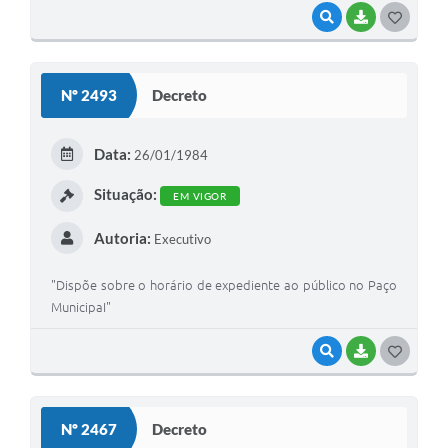
VISUALIZAR
BAIXAR
G
O
S
Nº 2493
Decreto
T
E
Data:
26/01/1984
I
Situação:
EM VIGOR
Autoria:
Executivo
"Dispõe sobre o horário de expediente ao público no Paço
MunicipaI"
VISUALIZAR
BAIXAR
G
O
S
Nº 2467
Decreto
T