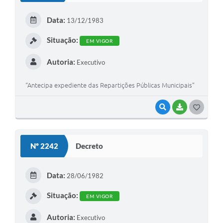
E
Data:
13/12/1983
I
Situação:
EM VIGOR
Autoria:
Executivo
“Antecipa expediente das Repartições Públicas Municipais”
VISUALIZAR
BAIXAR
G
O
S
Nº 2242
Decreto
T
E
Data:
28/06/1982
I
Situação:
EM VIGOR
Autoria:
Executivo