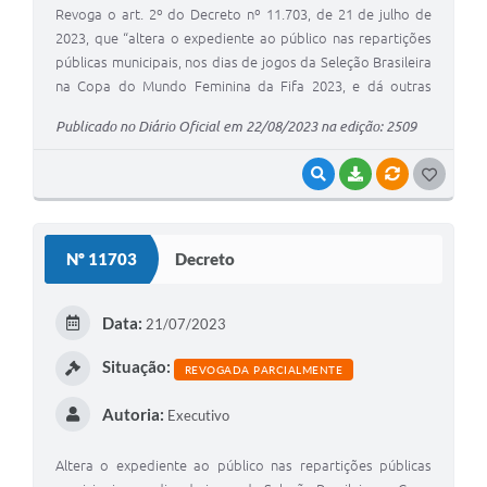
​Revoga o art. 2º do Decreto nº 11.703, de 21 de julho de
2023, que “altera o expediente ao público nas repartições
públicas municipais, nos dias de jogos da Seleção Brasileira
na Copa do Mundo Feminina da Fifa 2023, e dá outras
providências.”
Publicado no Diário Oficial em 22/08/2023 na edição: 2509
VISUALIZAR
BAIXAR
VÍNCULOS
G
O
S
Nº 11703
Decreto
T
E
Data:
21/07/2023
I
Situação:
REVOGADA PARCIALMENTE
Autoria:
Executivo
​Altera o expediente ao público nas repartições públicas