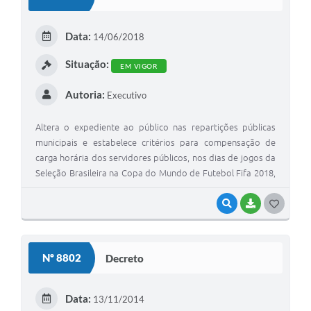
T
E
Data:
14/06/2018
I
Situação:
EM VIGOR
Autoria:
Executivo
Altera o expediente ao público nas repartições públicas
municipais e estabelece critérios para compensação de
carga horária dos servidores públicos, nos dias de jogos da
Seleção Brasileira na Copa do Mundo de Futebol Fifa 2018,
e dá outras providências.
VISUALIZAR
BAIXAR
G
O
S
Nº 8802
Decreto
T
E
Data:
13/11/2014