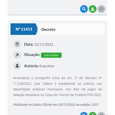
VISUALIZAR
BAIXAR
G
O
S
Nº 11411
Decreto
T
E
Data:
22/11/2022
I
Situação:
EM VIGOR
Autoria:
Executivo
Acrescenta o parágrafo único ao art. 2º do decreto nº
11.328/2022, que “altera o expediente ao público nas
repartições públicas municipais, nos dias de jogos da
Seleção Brasileira na Copa do Mundo de Futebol Fifa 2022,
e dá outras providências”, na forma que especifica.
Publicado no Diário Oficial em 22/11/2022 na edição: 2357