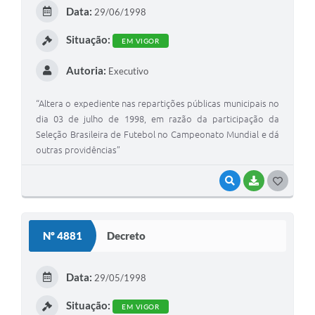
E
Data:
29/06/1998
I
Situação:
EM VIGOR
Autoria:
Executivo
“Altera o expediente nas repartições públicas municipais no
dia 03 de julho de 1998, em razão da participação da
Seleção Brasileira de Futebol no Campeonato Mundial e dá
outras providências”
VISUALIZAR
BAIXAR
G
O
S
Nº 4881
Decreto
T
E
Data:
29/05/1998
I
Situação:
EM VIGOR