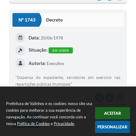
O
S
Nº 1743
Decreto
T
E
Data:
20/06/1978
I
Situação:
EM VIGOR
Autoria:
Executivo
"Dispensa do expediente, servidores em exercício nas
repartições públicas municipais"
VISUALIZAR
BAIXAR
G
Prefeitura de Valinhos e os cookies: nosso site usa
O
cookies para melhorar a sua experiência de
ACEITAR
S
navegação. Ao continuar você concorda com a
Nº 1741
Decreto
nossa
Política de Cookies
e
Privacidade
.
T
PERSONALIZAR
E