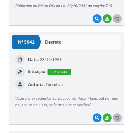
Publicado no Diário Oficial em 30/10/2001 na edição: 710
VISUALIZAR
BAIXAR
G
O
S
Nº 5042
Decreto
T
E
Data:
23/12/1998
I
Situação:
EM VIGOR
Autoria:
Executivo
"Altera o expediente ao público no Paço Municipal no mês
de janeiro de 1999, na forma que especifica"'
VISUALIZAR
BAIXAR
G
O