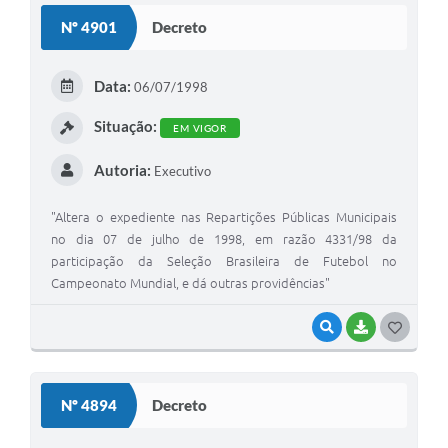
S
Nº 4901
Decreto
T
E
Data:
06/07/1998
I
Situação:
EM VIGOR
Autoria:
Executivo
"Altera o expediente nas Repartições Públicas Municipais
no dia 07 de julho de 1998, em razão 4331/98 da
participação da Seleção Brasileira de Futebol no
Campeonato Mundial, e dá outras providências"
VISUALIZAR
BAIXAR
G
O
S
Nº 4894
Decreto
T