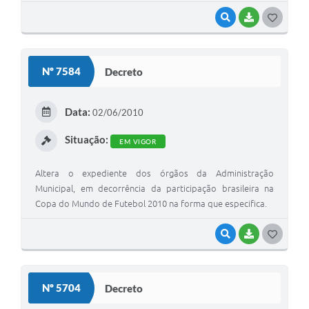
VISUALIZAR
BAIXAR
G
O
S
Nº 7584
Decreto
T
E
Data:
02/06/2010
I
Situação:
EM VIGOR
Altera o expediente dos órgãos da Administração
Municipal, em decorrência da participação brasileira na
Copa do Mundo de Futebol 2010 na forma que especifica.
VISUALIZAR
BAIXAR
G
O
S
Nº 5704
Decreto
T