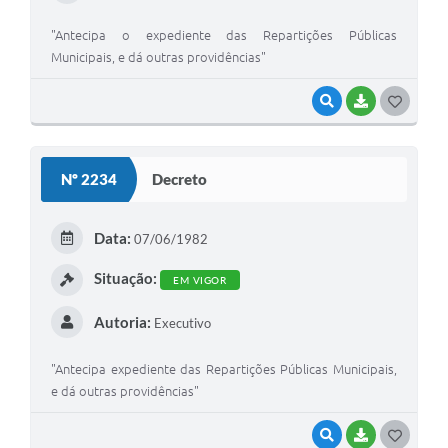
"Antecipa o expediente das Repartições Públicas
Municipais, e dá outras providências"
VISUALIZAR
BAIXAR
G
O
S
Nº 2234
Decreto
T
E
Data:
07/06/1982
I
Situação:
EM VIGOR
Autoria:
Executivo
"Antecipa expediente das Repartições Públicas Municipais,
e dá outras providências"
VISUALIZAR
BAIXAR
G