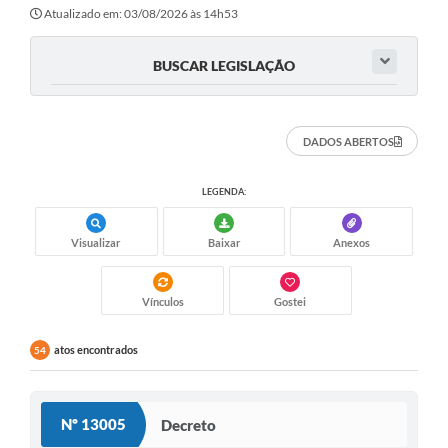
Secretarias
Atualizado em: 03/08/2026 às 14h53
Atos Oficiais
BUSCAR LEGISLAÇÃO
Legislação
Transparência
DADOS ABERTOS
Programa Famílias Fortes
LEGENDA:
Notícias
Visualizar
Baixar
Anexos
Contratação de estagiário - estudante de Direito -
Procuradoria do Município de Valinhos
Vagas de emprego no PAT Valinhos
Vínculos
Gostei
Contratos
atos encontrados
54
Galeria de Fotos
Audiências Públicas
Nº 13005
Decreto