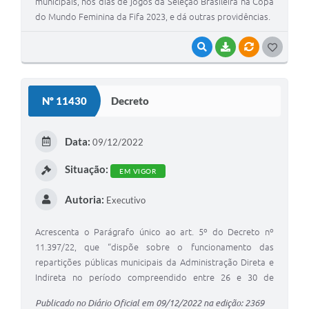
municipais, nos dias de jogos da Seleção Brasileira na Copa
do Mundo Feminina da Fifa 2023, e dá outras providências.
VISUALIZAR
BAIXAR
VÍNCULOS
G
O
S
Nº 11430
Decreto
T
E
Data:
09/12/2022
I
Situação:
EM VIGOR
Autoria:
Executivo
Acrescenta o Parágrafo único ao art. 5º do Decreto nº
11.397/22, que “dispõe sobre o funcionamento das
repartições públicas municipais da Administração Direta e
Indireta no período compreendido entre 26 e 30 de
dezembro de 2022, na forma que especifica.”.
Publicado no Diário Oficial em 09/12/2022 na edição: 2369