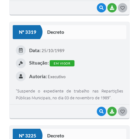
VISUALIZAR
BAIXAR
G
O
S
Nº 3319
Decreto
T
E
Data:
25/10/1989
I
Situação:
EM VIGOR
Autoria:
Executivo
“Suspende o expediente de trabalho nas Repartições
Públicas Municipais, no dia 03 de novembro de 1989”.
VISUALIZAR
BAIXAR
G
O
S
Nº 3225
Decreto