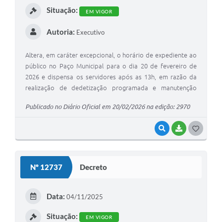
Situação:
EM VIGOR
A Prefeitura
Autoria:
Executivo
Enquete
Jornal
Altera, em caráter excepcional, o horário de expediente ao
público no Paço Municipal para o dia 20 de fevereiro de
Agenda
2026 e dispensa os servidores após as 13h, em razão da
realização de dedetização programada e manutenção
SIC
sanitária.
Publicado no Diário Oficial em 20/02/2026 na edição: 2970
Contato
VISUALIZAR
BAIXAR
G
O
S
Nº 12737
Decreto
T
E
Data:
04/11/2025
I
Situação:
EM VIGOR