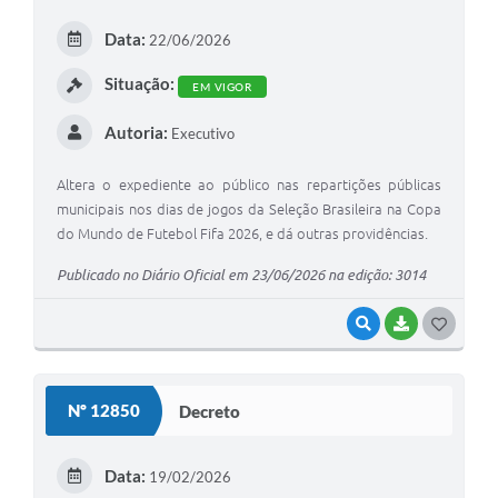
Arquivos para Download
Data:
22/06/2026
Carta de Serviços
Situação:
EM VIGOR
Turismo
Autoria:
Executivo
Obras
Galeria de Vídeos
Altera o expediente ao público nas repartições públicas
municipais nos dias de jogos da Seleção Brasileira na Copa
Conselhos Municipais
do Mundo de Futebol Fifa 2026, e dá outras providências.
Projetos
Publicado no Diário Oficial em 23/06/2026 na edição: 3014
Contas Públicas
VISUALIZAR
BAIXAR
G
Editais
O
S
Links
Nº 12850
Decreto
T
Serviços Online
E
Data:
19/02/2026
Telefones Úteis
I