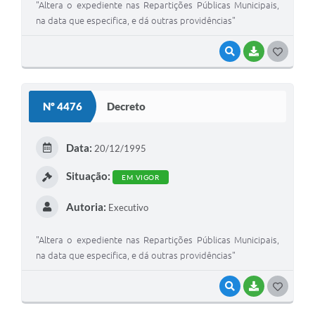
"Altera o expediente nas Repartições Públicas Municipais,
na data que especifica, e dá outras providências"
VISUALIZAR
BAIXAR
G
O
S
Nº 4476
Decreto
T
E
Data:
20/12/1995
I
Situação:
EM VIGOR
Autoria:
Executivo
"Altera o expediente nas Repartições Públicas Municipais,
na data que especifica, e dá outras providências"
VISUALIZAR
BAIXAR
G
O