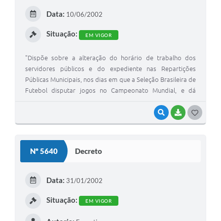
E
Data:
10/06/2002
I
Situação:
EM VIGOR
"Dispõe sobre a alteração do horário de trabalho dos
servidores públicos e do expediente nas Repartições
Públicas Municipais, nos dias em que a Seleção Brasileira de
Futebol disputar jogos no Campeonato Mundial, e dá
outras providências".
VISUALIZAR
BAIXAR
G
O
S
Nº 5640
Decreto
T
E
Data:
31/01/2002
I
Situação:
EM VIGOR