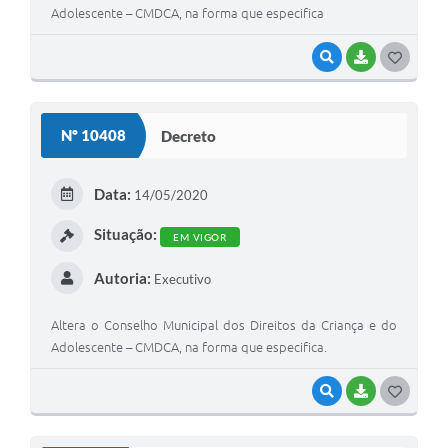
Adolescente – CMDCA, na forma que especifica
VISUALIZAR
BAIXAR
G
O
S
Nº 10408
Decreto
T
E
Data:
14/05/2020
I
Situação:
EM VIGOR
Autoria:
Executivo
Altera o Conselho Municipal dos Direitos da Criança e do
Adolescente – CMDCA, na forma que especifica.
VISUALIZAR
BAIXAR
G
O