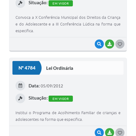
Situação:
EM VIGOR
Convoca a X Conferência Municipal dos Direitos da Criança
e do Adolescente e a III Conferência Lúdica na forma que
especifica.
VISUALIZAR
BAIXAR
G
O
S
Nº 4784
Lei Ordinária
T
E
Data:
05/09/2012
I
Situação:
EM VIGOR
Institui o Programa de Acolhimento Familiar de crianças e
adolescentes na forma que especifica.
VISUALIZAR
BAIXAR
G