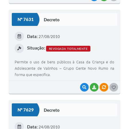
O
S
Nº 7631
Decreto
T
E
Data:
27/08/2010
I
Situação:
REVOGADA TOTALMENTE
Permite o uso de bens públicos à Casa da Criança e do
Adolescente de Valinhos – Grupo Gente Novo Rumo na
forma que especifica.
VISUALIZAR
BAIXAR
VÍNCULOS
G
O
S
Nº 7629
Decreto
T
E
Data:
24/08/2010