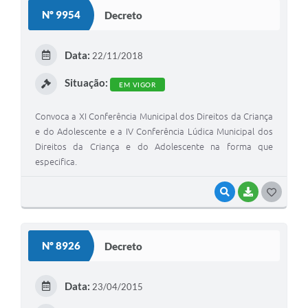
S
Nº 9954
Decreto
T
E
Data:
22/11/2018
I
Situação:
EM VIGOR
Convoca a XI Conferência Municipal dos Direitos da Criança
e do Adolescente e a IV Conferência Lúdica Municipal dos
Direitos da Criança e do Adolescente na forma que
especifica.
VISUALIZAR
BAIXAR
G
O
S
Nº 8926
Decreto
T
E
Data:
23/04/2015
I