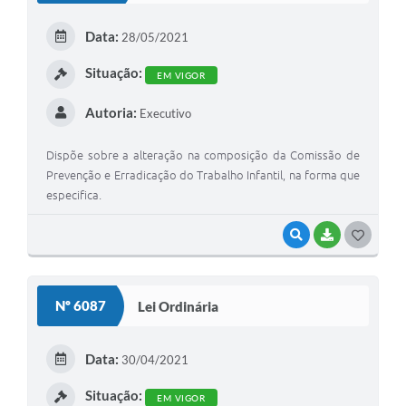
E
Data:
28/05/2021
I
Situação:
EM VIGOR
Autoria:
Executivo
Dispõe sobre a alteração na composição da Comissão de
Prevenção e Erradicação do Trabalho Infantil, na forma que
especifica.
VISUALIZAR
BAIXAR
G
O
S
Nº 6087
Lei Ordinária
T
E
Data:
30/04/2021
I
Situação:
EM VIGOR