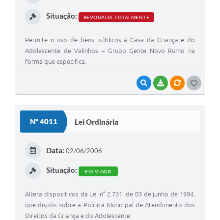
I
Situação:
REVOGADA TOTALMENTE
Permite o uso de bens públicos à Casa da Criança e do
Adolescente de Valinhos – Grupo Gente Novo Rumo na
forma que especifica.
VISUALIZAR
BAIXAR
VÍNCULOS
G
O
S
Nº 4011
Lei Ordinária
T
E
Data:
02/06/2006
I
Situação:
EM VIGOR
Altera dispositivos da Lei n° 2.731, de 03 de junho de 1994,
que dispôs sobre a Política Municipal de Atendimento dos
Direitos da Criança e do Adolescente.