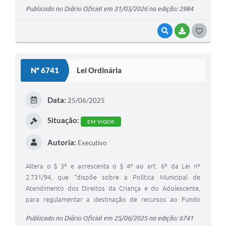
adolescentes no Município de Valinhos.
Publicado no Diário Oficial em 31/03/2026 na edição: 2984
VISUALIZAR
BAIXAR
G
O
S
Nº 6741
Lei Ordinária
T
E
Data:
25/06/2025
I
Situação:
EM VIGOR
Autoria:
Executivo
Altera o § 3º e acrescenta o § 4º ao art. 6º da Lei nº
2.731/94, que “dispõe sobre a Política Municipal de
Atendimento dos Direitos da Criança e do Adolescente,
para regulamentar a destinação de recursos ao Fundo
Municipal dos Direitos da Criança e do Adolescente
Publicado no Diário Oficial em 25/06/2025 na edição: 6741
(FMDCA)”.