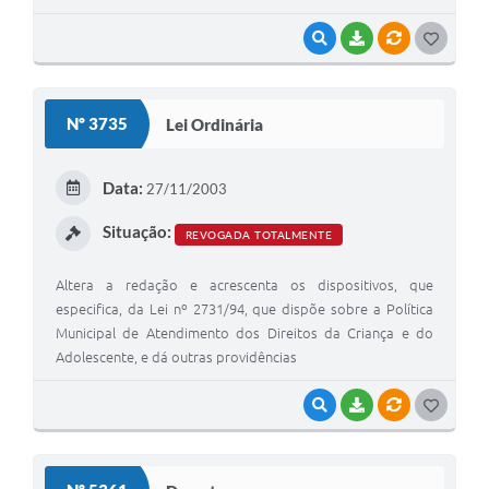
VISUALIZAR
BAIXAR
VÍNCULOS
G
O
S
Nº 3735
Lei Ordinária
T
E
Data:
27/11/2003
I
Situação:
REVOGADA TOTALMENTE
Altera a redação e acrescenta os dispositivos, que
especifica, da Lei nº 2731/94, que dispõe sobre a Política
Municipal de Atendimento dos Direitos da Criança e do
Adolescente, e dá outras providências
VISUALIZAR
BAIXAR
VÍNCULOS
G
O
S