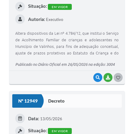
Situação:
EM VIGOR
A Prefeitura
Autoria:
Executivo
Enquete
Jornal
Altera dispositivos da Lei nº 4.784/12, que institui o Serviço
de Acolhimento Familiar de crianças e adolescentes no
Agenda
Município de Valinhos, para fins de adequação conceitual,
ajuste de prazos protetivos ao Estatuto da Criança e do
SIC
Adolescente, e readequação do subsídio financeiro mensal
Publicado no Diário Oficial em 26/05/2026 na edição: 3004
das famílias acolhedoras, e dá outras providências.
Contato
VISUALIZAR
BAIXAR
G
O
S
Nº 12949
Decreto
T
E
Data:
13/05/2026
I
Situação:
EM VIGOR