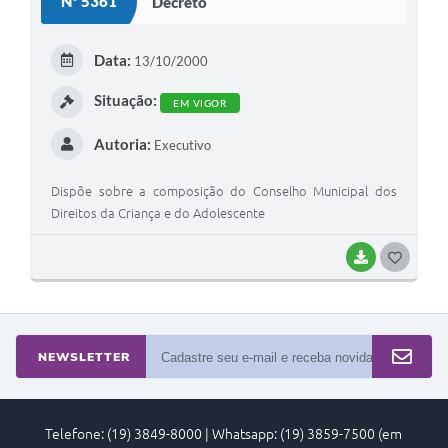
Nº 5361
Decreto
T
E
Data:
13/10/2000
I
Situação:
EM VIGOR
Autoria:
Executivo
Dispõe sobre a composição do Conselho Municipal dos
Direitos da Criança e do Adolescente
BAIXAR
G
O
S
T
NEWSLETTER
E
I
Telefone: (19) 3849-8000 | Whatsapp: (19) 3859-7500 (em