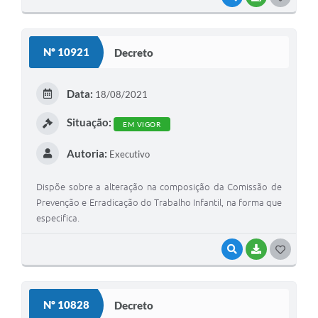
O
S
Nº 10921
Decreto
T
E
Data:
18/08/2021
I
Situação:
EM VIGOR
Autoria:
Executivo
Dispõe sobre a alteração na composição da Comissão de
Prevenção e Erradicação do Trabalho Infantil, na forma que
especifica.
VISUALIZAR
BAIXAR
G
O
S
Nº 10828
Decreto
T