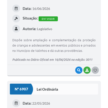
Arquivos para Download
Data:
16/06/2026
Carta de Serviços
Situação:
EM VIGOR
Turismo
Autoria:
Legislativo
Obras
Galeria de Vídeos
Dispõe sobre ampliação e complementação da proteção
de crianças e adolescentes em eventos públicos e privados
Conselhos Municipais
no Município de Valinhos e dá outras providências.
Projetos
Publicado no Diário Oficial em 16/06/2026 na edição: 3011
Contas Públicas
VISUALIZAR
BAIXAR
G
Editais
O
S
Links
Nº 6907
Lei Ordinária
T
Serviços Online
E
Data:
22/05/2026
Telefones Úteis
I