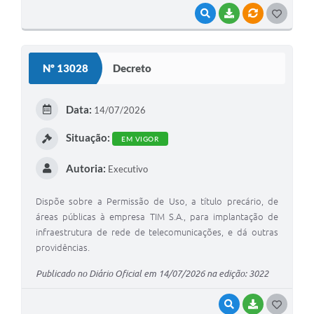
VISUALIZAR
BAIXAR
VÍNCULOS
G
O
S
Nº 13028
Decreto
T
E
Data:
14/07/2026
I
Situação:
EM VIGOR
Autoria:
Executivo
Dispõe sobre a Permissão de Uso, a título precário, de
áreas públicas à empresa TIM S.A., para implantação de
infraestrutura de rede de telecomunicações, e dá outras
providências.
Publicado no Diário Oficial em 14/07/2026 na edição: 3022
VISUALIZAR
BAIXAR
G