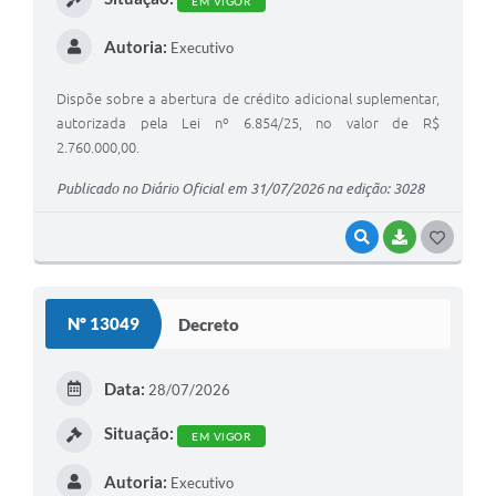
EM VIGOR
A Prefeitura
Autoria:
Executivo
Enquete
Dispõe sobre a abertura de crédito adicional suplementar,
Jornal
autorizada pela Lei nº 6.854/25, no valor de R$
2.760.000,00.
Agenda
Publicado no Diário Oficial em 31/07/2026 na edição: 3028
SIC
VISUALIZAR
BAIXAR
G
Contato
O
S
Nº 13049
Decreto
T
E
Data:
28/07/2026
I
Situação:
EM VIGOR
Autoria:
Executivo