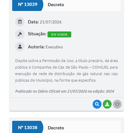
Nº 13039
Decreto
T
E
Data:
21/07/2026
I
Situação:
EM VIGOR
Autoria:
Executivo
Dispõe sobre a Permissão de Uso, a título precário, de área
pública à Companhia de Gás de São Paulo – COMGÁS, para
execução de rede de distribuição de gás natural nas vias
públicas do Município, na forma que especifica.
Publicado no Diário Oficial em 21/07/2026 na edição: 3024
VISUALIZAR
BAIXAR
G
O
S
Nº 13038
Decreto
T