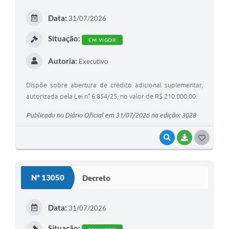
Arquivos para Download
Data:
31/07/2026
Carta de Serviços
Situação:
EM VIGOR
Turismo
Autoria:
Executivo
Obras
Galeria de Vídeos
Dispõe sobre abertura de crédito adicional suplementar,
autorizada pela Lei n° 6.854/25, no valor de R$ 210.000,00.
Conselhos Municipais
Publicado no Diário Oficial em 31/07/2026 na edição: 3028
Projetos
VISUALIZAR
BAIXAR
G
Contas Públicas
O
Editais
S
Nº 13050
Decreto
Links
T
E
Serviços Online
Data:
31/07/2026
I
Telefones Úteis
Situação: