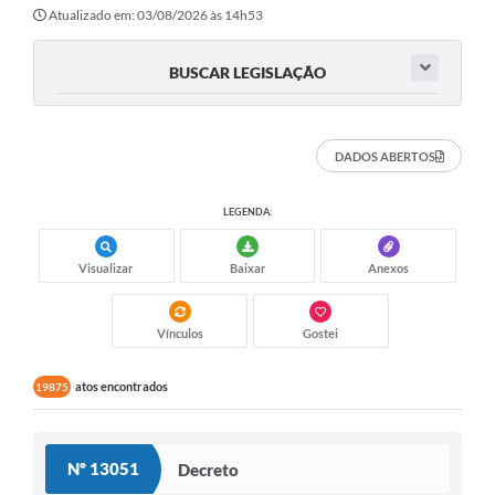
Secretarias
Atualizado em: 03/08/2026 às 14h53
Atos Oficiais
BUSCAR LEGISLAÇÃO
Legislação
Transparência
DADOS ABERTOS
Programa Famílias Fortes
LEGENDA:
Notícias
Visualizar
Baixar
Anexos
Contratação de estagiário - estudante de Direito -
Procuradoria do Município de Valinhos
Vagas de emprego no PAT Valinhos
Vínculos
Gostei
Contratos
atos encontrados
19875
Galeria de Fotos
Audiências Públicas
Nº 13051
Decreto