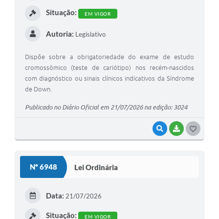
I
Situação:
EM VIGOR
Autoria:
Legislativo
Dispõe sobre a obrigatoriedade do exame de estudo
cromossômico (teste de cariótipo) nos recém-nascidos
com diagnóstico ou sinais clínicos indicativos da Síndrome
de Down.
Publicado no Diário Oficial em 21/07/2026 na edição: 3024
VISUALIZAR
BAIXAR
G
O
S
Nº 6948
Lei Ordinária
T
E
Data:
21/07/2026
I
Situação:
EM VIGOR