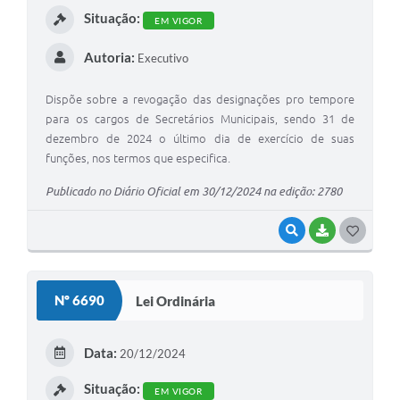
Situação:
EM VIGOR
A Prefeitura
Autoria:
Executivo
Enquete
Jornal
Dispõe sobre a revogação das designações pro tempore
para os cargos de Secretários Municipais, sendo 31 de
Agenda
dezembro de 2024 o último dia de exercício de suas
funções, nos termos que especifica.
SIC
Publicado no Diário Oficial em 30/12/2024 na edição: 2780
Contato
VISUALIZAR
BAIXAR
G
O
S
Nº 6690
Lei Ordinária
T
E
Data:
20/12/2024
I
Situação:
EM VIGOR