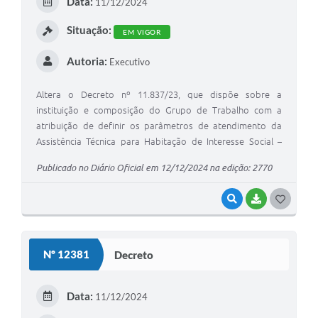
Data:
11/12/2024
I
Situação:
EM VIGOR
Autoria:
Executivo
Altera o Decreto nº 11.837/23, que dispõe sobre a
instituição e composição do Grupo de Trabalho com a
atribuição de definir os parâmetros de atendimento da
Assistência Técnica para Habitação de Interesse Social –
ATHIS no Município, na forma que especifica.
Publicado no Diário Oficial em 12/12/2024 na edição: 2770
VISUALIZAR
BAIXAR
G
O
S
Nº 12381
Decreto
T
E
Data:
11/12/2024
I