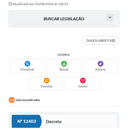
Secretarias
Atualizado em: 03/08/2026 às 14h53
Atos Oficiais
BUSCAR LEGISLAÇÃO
Legislação
Transparência
DADOS ABERTOS
Programa Famílias Fortes
LEGENDA:
Notícias
Visualizar
Baixar
Anexos
Contratação de estagiário - estudante de Direito -
Procuradoria do Município de Valinhos
Vagas de emprego no PAT Valinhos
Vínculos
Gostei
Contratos
atos encontrados
582
Galeria de Fotos
Audiências Públicas
Nº 12403
Decreto