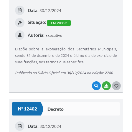
Arquivos para Download
Data:
30/12/2024
Carta de Serviços
Situação:
EM VIGOR
Turismo
Autoria:
Executivo
Obras
Galeria de Vídeos
Dispõe sobre a exoneração dos Secretários Municipais,
sendo 31 de dezembro de 2024 o último dia de exercício de
Conselhos Municipais
suas funções, nos termos que especifica.
Projetos
Publicado no Diário Oficial em 30/12/2024 na edição: 2780
Contas Públicas
VISUALIZAR
BAIXAR
G
Editais
O
S
Links
Nº 12402
Decreto
T
Serviços Online
E
Data:
30/12/2024
Telefones Úteis
I