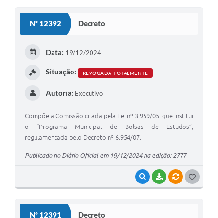
O
S
Nº 12392
Decreto
T
E
Data:
19/12/2024
I
Situação:
REVOGADA TOTALMENTE
Autoria:
Executivo
Compõe a Comissão criada pela Lei nº 3.959/05, que institui
o “Programa Municipal de Bolsas de Estudos”,
regulamentada pelo Decreto nº 6.954/07.
Publicado no Diário Oficial em 19/12/2024 na edição: 2777
VISUALIZAR
BAIXAR
VÍNCULOS
G
O
S
Nº 12391
Decreto