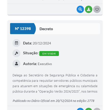
VISUALIZAR
BAIXAR
G
O
S
Nº 12398
Decreto
T
E
Data:
20/12/2024
I
Situação:
EM VIGOR
Autoria:
Executivo
Delega ao Secretário de Segurança Pública e Cidadania a
competência para requisitar servidores públicos municipais
para atuarem em situações de emergência ou calamidade
pública durante a “Operação Verão 2024/2025”, nos termos
do Decreto nº 12.355/24.
Publicado no Diário Oficial em 20/12/2024 na edição: 2778