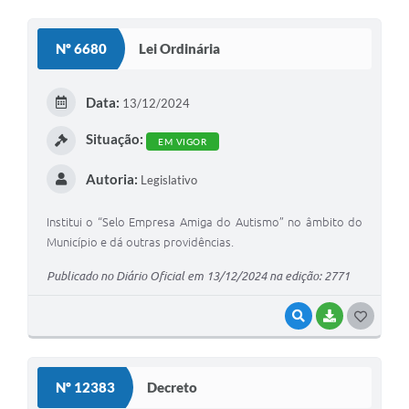
O
S
Nº 6680
Lei Ordinária
T
E
Data:
13/12/2024
I
Situação:
EM VIGOR
Autoria:
Legislativo
Institui o “Selo Empresa Amiga do Autismo” no âmbito do
Município e dá outras providências.
Publicado no Diário Oficial em 13/12/2024 na edição: 2771
VISUALIZAR
BAIXAR
G
O
S
Nº 12383
Decreto
T