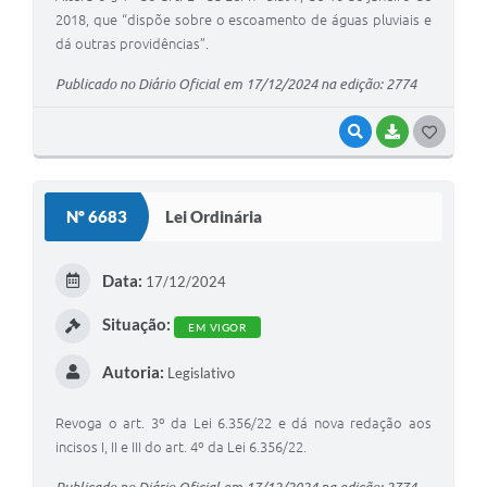
2018, que “dispõe sobre o escoamento de águas pluviais e
dá outras providências”.
Publicado no Diário Oficial em 17/12/2024 na edição: 2774
VISUALIZAR
BAIXAR
G
O
S
Nº 6683
Lei Ordinária
T
E
Data:
17/12/2024
I
Situação:
EM VIGOR
Autoria:
Legislativo
Revoga o art. 3º da Lei 6.356/22 e dá nova redação aos
incisos I, II e III do art. 4º da Lei 6.356/22.
Publicado no Diário Oficial em 17/12/2024 na edição: 2774