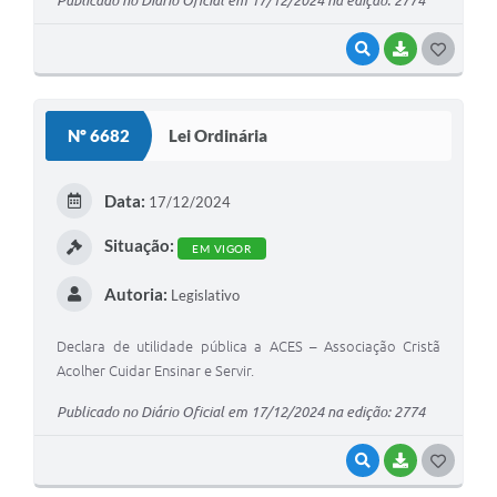
VISUALIZAR
BAIXAR
G
O
S
Nº 6682
Lei Ordinária
T
E
Data:
17/12/2024
I
Situação:
EM VIGOR
Autoria:
Legislativo
Declara de utilidade pública a ACES – Associação Cristã
Acolher Cuidar Ensinar e Servir.
Publicado no Diário Oficial em 17/12/2024 na edição: 2774
VISUALIZAR
BAIXAR
G
O