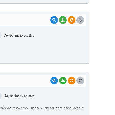
VISUALIZAR
BAIXAR
VÍNCULOS
G
O
Autoria:
Executivo
S
T
E
I
VISUALIZAR
BAIXAR
VÍNCULOS
G
O
Autoria:
Executivo
S
T
uição do respectivo Fundo Municipal, para adequação à
E