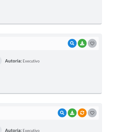
T
E
I
VISUALIZAR
BAIXAR
G
O
Autoria:
Executivo
S
T
E
I
VISUALIZAR
BAIXAR
VÍNCULOS
G
O
Autoria:
Executivo
S