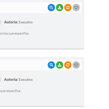
VISUALIZAR
BAIXAR
VÍNCULOS
G
O
Autoria:
Executivo
S
T
forma que especifica.
E
I
VISUALIZAR
BAIXAR
VÍNCULOS
G
O
Autoria:
Executivo
S
T
que especifica.
E
I