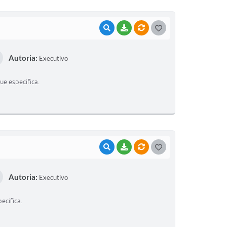
VISUALIZAR
BAIXAR
VÍNCULOS
G
O
Autoria:
Executivo
S
T
ue especifica.
E
I
VISUALIZAR
BAIXAR
VÍNCULOS
G
O
Autoria:
Executivo
S
T
ecifica.
E
I