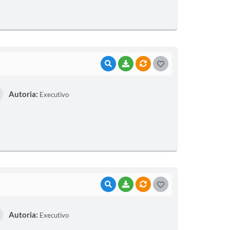
I
VISUALIZAR
BAIXAR
VÍNCULOS
G
O
Autoria:
Executivo
S
T
E
I
VISUALIZAR
BAIXAR
VÍNCULOS
G
O
Autoria:
Executivo
S